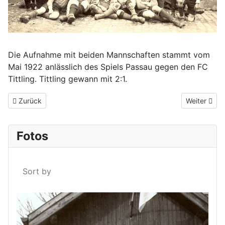
Die Aufnahme mit beiden Mannschaften stammt vom
Mai 1922 anlässlich des Spiels Passau gegen den FC
Tittling. Tittling gewann mit 2:1.
Vorheriger Beitrag: FC Tittling gegen FC Bayern München
Nächster Be
Zurück
Weiter
Fotos
Sort by