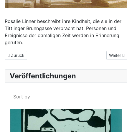
Rosalie Linner beschreibt ihre Kindheit, die sie in der
Tittlinger Brunngasse verbracht hat. Personen und
Ereignisse der damaligen Zeit werden in Erinnerung
gerufen.
Vorheriger Beitrag: Der Brautweiser vom Dreiburgenland
Nächster Be
Zurück
Weiter
Veröffentlichungen
Sort by