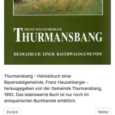
Thurmansbang - Heimatbuch einer
Bayerwaldgemeinde. Franz Hauzenberger -
herausgegeben von der Gemeinde Thurmansbang,
1992. Das lesenswerte Buch ist nur noch im
antiquarischen Buchhandel erhältlich.
Vorheriger Beitrag: Sagen aus dem Dreiburgenland
Nächster 
Zurück
Weiter