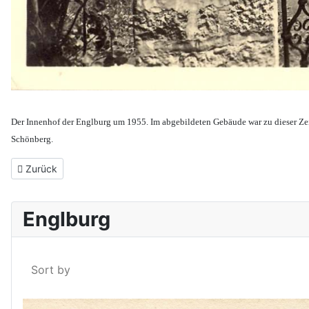
Der Innenhof der Englburg um 1955. Im abgebildeten Gebäude war zu dieser Zeit 
Schönberg.
Vorheriger Beitrag: Bundespräsident Theodor Heuss auf der Eng
Zurück
Englburg
Sort by