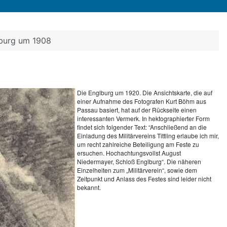
nburg um 1908
Die Englburg um 1920. Die Ansichtskarte, die auf
einer Aufnahme des Fotografen Kurt Böhm aus
Passau basiert, hat auf der Rückseite einen
interessanten Vermerk. In hektographierter Form
findet sich folgender Text: “Anschließend an die
Einladung des Militärvereins Tittling erlaube ich mir,
um recht zahlreiche Beteiligung am Feste zu
ersuchen. Hochachtungsvollst August
Niedermayer, Schloß Englburg“. Die näheren
Einzelheiten zum „Militärverein“, sowie dem
Zeitpunkt und Anlass des Festes sind leider nicht
bekannt.