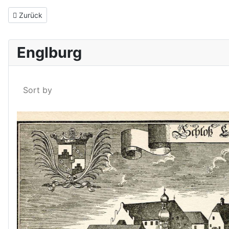
Vorheriger Beitrag: Schloss Engelburg auf einer Zeichnung
Zurück
Englburg
Sort by