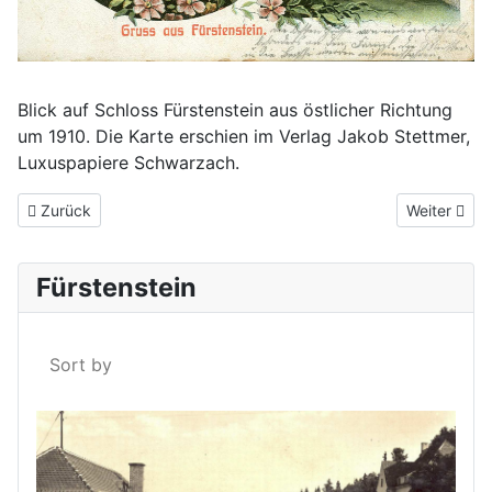
Blick auf Schloss Fürstenstein aus östlicher Richtung
um 1910. Die Karte erschien im Verlag Jakob Stettmer,
Luxuspapiere Schwarzach.
Vorheriger Beitrag: Fürstenstein um 1911
Nächster Be
Zurück
Weiter
Fürstenstein
Sort by