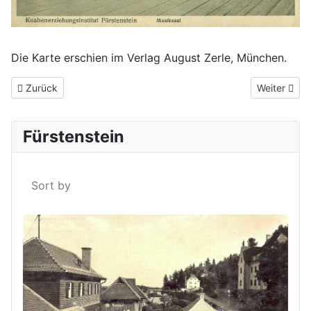
Die Karte erschien im Verlag August Zerle, München.
Vorheriger Beitrag: Ein Klassenfoto um 1920
Nächster Be
Zurück
Weiter
Fürstenstein
Sort by