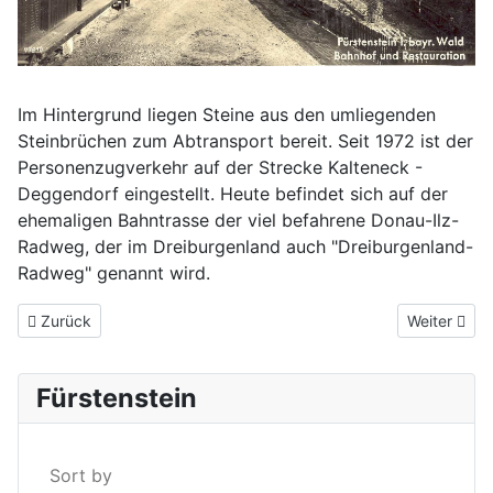
Im Hintergrund liegen Steine aus den umliegenden
Steinbrüchen zum Abtransport bereit. Seit 1972 ist der
Personenzugverkehr auf der Strecke Kalteneck -
Deggendorf eingestellt. Heute befindet sich auf der
ehemaligen Bahntrasse der viel befahrene Donau-Ilz-
Radweg, der im Dreiburgenland auch "Dreiburgenland-
Radweg" genannt wird.
Vorheriger Beitrag: Die Fürstensteiner Kirche um 1950
Nächster Be
Zurück
Weiter
Fürstenstein
Sort by