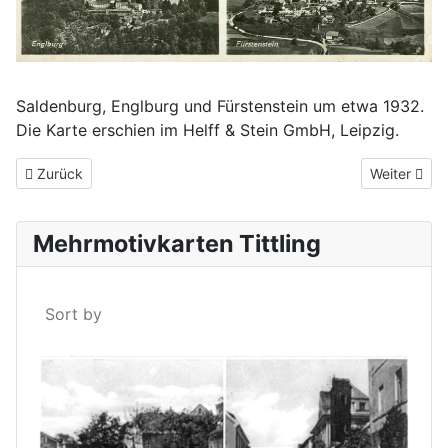
Saldenburg, Englburg und Fürstenstein um etwa 1932.
Die Karte erschien im Helff & Stein GmbH, Leipzig.
Vorheriger Beitrag: Tittling und die drei Waldschlösser
Nächster Be
Zurück
Weiter
Mehrmotivkarten Tittling
Sort by