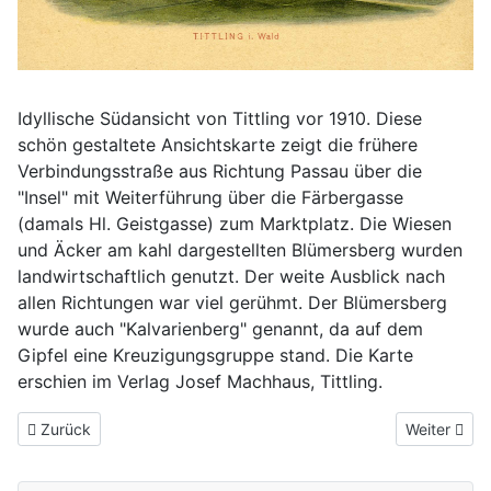
Idyllische Südansicht von Tittling vor 1910. Diese
schön gestaltete Ansichtskarte zeigt die frühere
Verbindungsstraße aus Richtung Passau über die
"Insel" mit Weiterführung über die Färbergasse
(damals Hl. Geistgasse) zum Marktplatz. Die Wiesen
und Äcker am kahl dargestellten Blümersberg wurden
landwirtschaftlich genutzt. Der weite Ausblick nach
allen Richtungen war viel gerühmt. Der Blümersberg
wurde auch "Kalvarienberg" genannt, da auf dem
Gipfel eine Kreuzigungsgruppe stand. Die Karte
erschien im Verlag Josef Machhaus, Tittling.
Vorheriger Beitrag: Innenraum der Pfarrkirche St. Vitus
Nächster Be
Zurück
Weiter