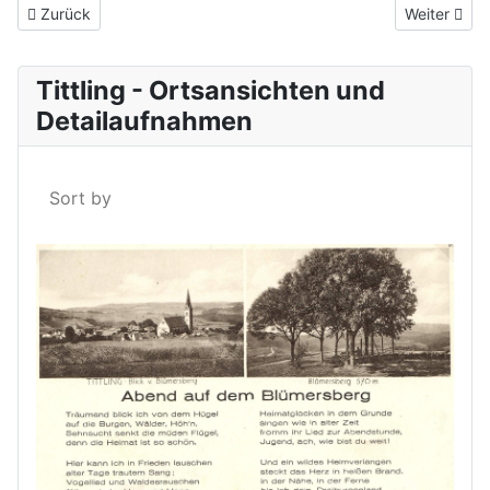
Vorheriger Beitrag: Der Marktplatz um 1929
Nächster Be
Zurück
Weiter
Tittling - Ortsansichten und
Detailaufnahmen
Sort by