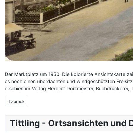
Der Marktplatz um 1950. Die kolorierte Ansichtskarte z
es noch einen überdachten und windgeschützten Freisitz
erschien im Verlag Herbert Dorfmeister, Buchdruckerei, Ti
Vorheriger Beitrag: Die früheren Schulhäuser in der Herrenstraße
Zurück
Tittling - Ortsansichten und