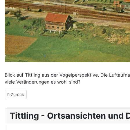
Blick auf Tittling aus der Vogelperspektive. Die Luftauf
viele Veränderungen es wohl sind?
Vorheriger Beitrag: Die Altenheimkirche St. Marien um 1958
Zurück
Tittling - Ortsansichten und