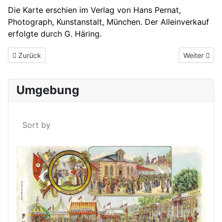
Die Karte erschien im Verlag von Hans Pernat,
Photograph, Kunstanstalt, München. Der Alleinverkauf
erfolgte durch G. Häring.
Vorheriger Beitrag: Grafenau um 1911
Nächster Be
Zurück
Weiter
Umgebung
Sort by