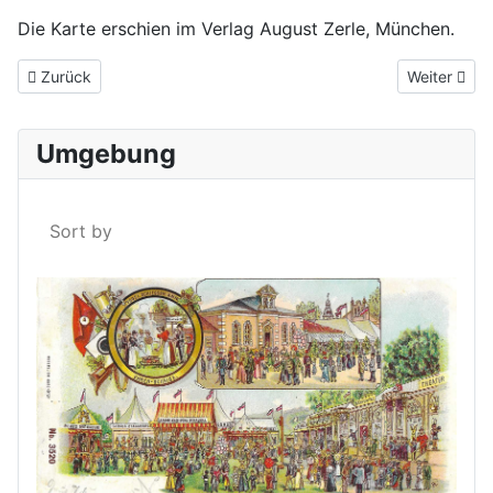
Die Karte erschien im Verlag August Zerle, München.
Vorheriger Beitrag: Das Distrikts-Krankenhaus Hutthurm um 1919
Nächster Be
Zurück
Weiter
Umgebung
Sort by