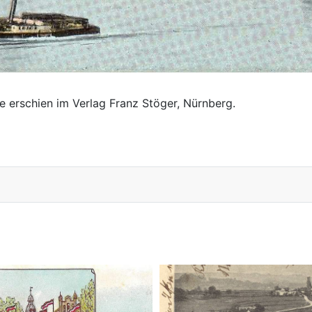
e erschien im Verlag Franz Stöger, Nürnberg.
 um 1913