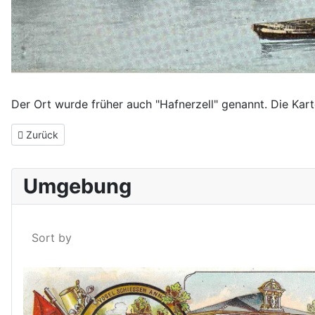
Der Ort wurde früher auch "Hafnerzell" genannt. Die Kart
Vorheriger Beitrag: Die Bahnlinie von Obernzell nach Wegscheid
Zurück
Umgebung
Sort by