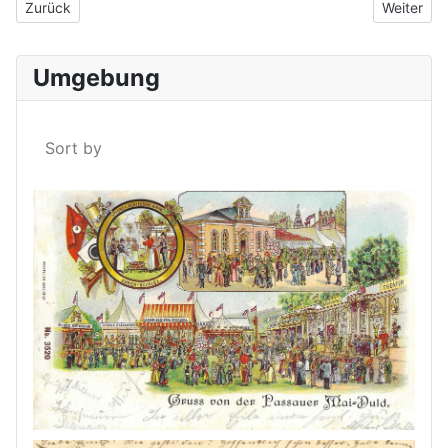
Vorheriger Beitrag: Gruß aus Bad Hals um 1904
Nächster B
Zurück
Weiter
Umgebung
Sort by