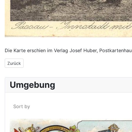
Die Karte erschien im Verlag Josef Huber, Postkartenha
Vorheriger Beitrag: Passau Freudenhain um 1911
Zurück
Umgebung
Sort by