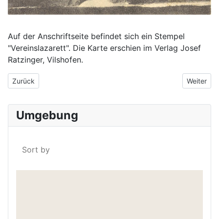
Auf der Anschriftseite befindet sich ein Stempel
"Vereinslazarett". Die Karte erschien im Verlag Josef
Ratzinger, Vilshofen.
Vorheriger Beitrag: Vilshofen um 1915
Nächster 
Zurück
Weiter
Umgebung
Sort by