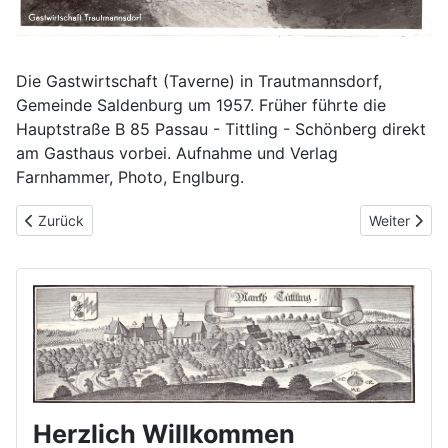
Die Gastwirtschaft (Taverne) in Trautmannsdorf,
Gemeinde Saldenburg um 1957. Früher führte die
Hauptstraße B 85 Passau - Tittling - Schönberg direkt
am Gasthaus vorbei. Aufnahme und Verlag
Farnhammer, Photo, Englburg.
Vorheriger Beitrag: Saldenburg um 1960
Nächster Be
Zurück
Weiter
Herzlich Willkommen