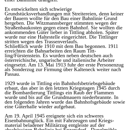
Es entwickelten sich schwierige
Grundstücksverhandlungen mit Streitereien, denn keiner
der Bau­ern wollte für den Bau ei­ner Bahnlinie Grund
hergeben. Die Witzmannsberger stimmten wegen der
Straßenbaukosten gegen einen Bahnhof. Sie wollten die
ankommenden Güter lieber in Tittling ab­holen. Später
wurde nur eine Haltestelle eingerichtet. Die Tittlinger
stritten wegen des Trassenver­laufs.
Schließlich wurde 1910 mit dem Bau begonnen. 1911
erreichten die Bahnarbeiten den Raum Titt­
ling/Fürstenstein. Es wur­den neben deutschen auch
österreichische, ungarische und italienische Ar­beiter
eingesetzt. Am 13. Mai 1913 fuhr der erste Personenzug
als Sonderzug zur Firmung über Kalteneck weiter nach
Passau.
1929 wurde in Tittling ein Bahnhofsbetriebsgebäude
erbaut, das aber in den letzten Kriegstagen 1945 durch
die Bombar­dierung Tittlings ein Raub der Flammen
wurde und bis auf die Grundmau­ern niederbrannte. In
den folgenden Jahren wurde das Bahnhofsgebäude sowie
eine Güterhalle wie­der aufgebaut.
Am 19. April 1945 ereignete sich ein schweres
Eisenbahnunglück. Ein mit Fahrzeugen und Kriegs­
material beladener Mili­tärzug entgleiste auf der
abschüssigen Bahnlinie bei Enzersdorf - Dangl­mühle.