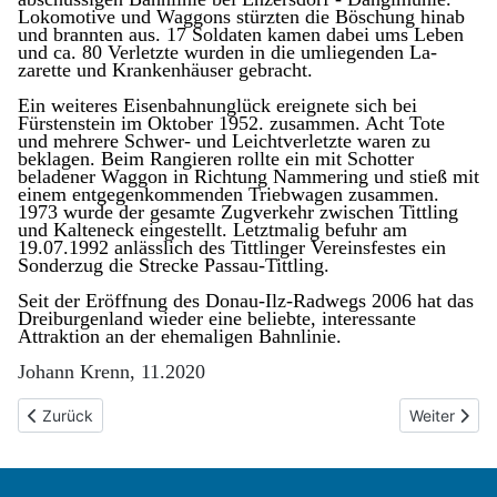
Lokomotive und Waggons stürzten die Bö­schung hinab
und brannten aus. 17 Soldaten ka­men dabei ums Leben
und ca. 80 Verletzte wurden in die umliegenden La­
zarette und Krankenhäuser gebracht.
Ein weiteres Eisenbahnunglück ereignete sich bei
Fürstenstein im Oktober 1952. zusammen.
Acht
Tote
und mehrere Schwer- und Leichtverletzte waren zu
beklagen. Beim Rangieren rollte ein mit Schot­ter
beladener Waggon in Richtung Nammering und stieß mit
einem entgegenkommenden Triebwa­gen zusammen.
1973 wurde der gesamte Zugverkehr zwischen Tittling
und Kalteneck eingestellt. Letztmalig befuhr am
19.07.1992 anläss­lich des Tittlinger Vereinsfestes ein
Sonderzug die Strecke Passau-Tittling.
Seit der Eröffnung des Donau-Ilz-Radwegs 2006 hat das
Dreiburgenland wieder eine beliebte, inter­essante
Attraktion an der ehemaligen Bahnlinie.
Johann Krenn, 11.2020
Vorheriger Beitrag: Die wechselvolle Geschichte der Anwesen Ma
Nächster Bei
Zurück
Weiter