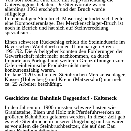
Güterwaggons beladen. Die Steinvorräte waren
allerdings 1961 er­schöpft und der Bruch wurde
stillgelegt.
Im ehemaligen Steinbruch Masering befindet sich heute
eine Kompostieranlage. Der Merckenschla­ger-Bruch ist
noch in Betrieb und hat sich auf Steinveredelung
spezialisiert.
Einen schweren Rückschlag erhielt die Steinindustrie im
Bayerischen Wald durch einen 11-monati­gen Streik
1991/92. Die Arbeitgeber konnten den Forderungen der
Gewerkschaft nicht mehr nach­kommen, da durch
Importe aus Portugal und wei­teren Grenzöffnungen zum
Osten einheimische Produkte nicht mehr
konkurrenzfähig waren.
Im Jahr 2020 sind in den Steinbrüchen Merckenschlager,
Kusser (Höhenberg) und Krenn (Mat­zersdorf) nur mehr
ca. 25 Arbeiter beschäftigt.
Geschichte der Bahnlinie Deggendorf - Kalteneck
In den Jahren um 1900 mussten schwere Lasten wie
Granitsteine, Eisen und Holz mit Pferdefuhr­werken zu
größeren Bahn­höfen gefahren werden. In dieser Zeit gab
es viele Steinbrüche in unserer Umgebung und so waren
es vor allem die Stein­bruchbesitzer, die auf den Bau
einer Bahnlinie drängten.