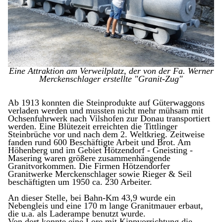
Eine Attraktion am Verweilplatz, der von der Fa. Werner
Merckenschlager erstellte "Granit-Zug"
Ab 1913 konnten die Steinprodukte auf Güterwaggons
verladen werden und mussten nicht mehr mühsam mit
Ochsenfuhr­werk nach Vilshofen zur Donau transportiert
werden. Eine Blütezeit er­reichten die Tittlinger
Steinbrüche vor und nach dem 2. Weltkrieg. Zeitweise
fanden rund 600 Be­schäftigte Arbeit und Brot. Am
Höhenberg und im Gebiet Hötzendorf - Gneis­ting -
Masering waren größere zusammenhängende
Granitvorkommen. Die Firmen Hötzendorfer
Granitwerke Mercken­schlager sowie Rieger & Seil
beschäftigten um 1950 ca. 230 Arbeiter.
An dieser Stelle, bei Bahn-Km 43,9 wurde ein
Nebengleis und eine 170 m lange Granitmauer er­baut,
die u.a. als Laderam­pe benutzt wurde.
Von dort konnte eine Lore mit Kippvorrichtung die