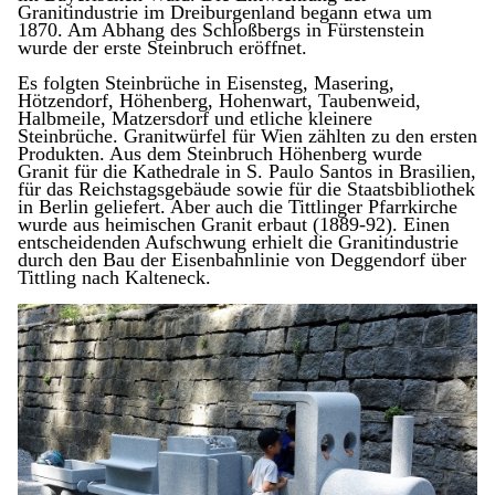
Granitindustrie im Dreiburgenland begann etwa um
1870. Am Abhang des Schloß­bergs in Fürstenstein
wurde der erste Steinbruch eröffnet.
Es folgten Steinbrüche in Eisensteg, Masering,
Hötzendorf, Höhenberg, Hohenwart, Taubenweid,
Halbmeile, Matzersdorf und etliche kleinere
Steinbrüche. Granitwürfel für Wien zählten zu den ers­ten
Produkten. Aus dem Steinbruch Höhenberg wurde
Granit für die Kathedrale in S. Paulo Santos in Brasilien,
für das Reichstagsgebäude sowie für die Staatsbibliothek
in Berlin geliefert. Aber auch die Tittlinger Pfarrkirche
wurde aus heimischen Granit erbaut (1889-92). Einen
entscheiden­den Aufschwung erhielt die Granitindustrie
durch den Bau der Eisenbahnlinie von Deggendorf über
Tittling nach Kalten­eck.